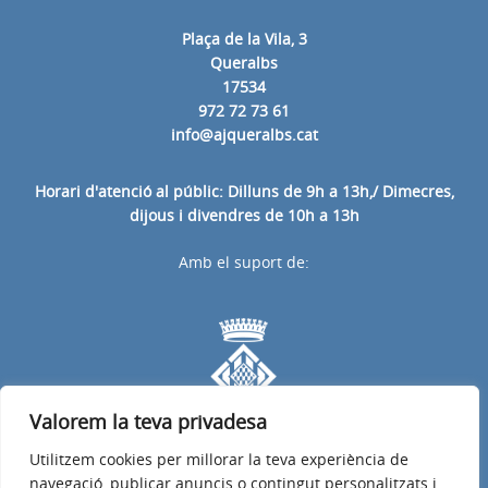
Plaça de la Vila, 3
Queralbs
17534
972 72 73 61
info@ajqueralbs.cat
Horari d'atenció al públic: Dilluns de 9h a 13h,/ Dimecres,
dijous i divendres de 10h a 13h
Amb el suport de:
Valorem la teva privadesa
Utilitzem cookies per millorar la teva experiència de
navegació, publicar anuncis o contingut personalitzats i