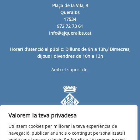
Plaça de la Vila, 3
Queralbs
17534
972 72 73 61
info@ajqueralbs.cat
Horari d'atenció al públic: Dilluns de 9h a 13h,/ Dimecres,
dijous i divendres de 10h a 13h
Amb el suport de:
Valorem la teva privadesa
Utilitzem cookies per millorar la teva experiència de
navegació, publicar anuncis o contingut personalitzats i
analitzar el nostre trànsit. En fer clic a "Acceptar-ho tot",