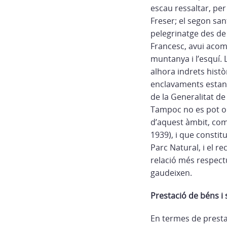
escau ressaltar, per 
Freser; el segon sa
pelegrinatge des de
Francesc, avui acom
muntanya i l’esquí.
alhora indrets histò
enclavaments estan e
de la Generalitat de
Tampoc no es pot ob
d’aquest àmbit, com 
1939), i que consti
Parc Natural, i el 
relació més respectu
gaudeixen.
Prestació de béns i
En termes de prestac