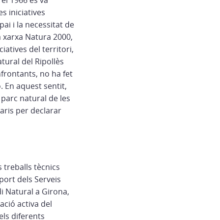
el 1966 es va
s iniciatives
pai i la necessitat de
la xarxa Natura 2000,
atives del territori,
atural del Ripollès
nfrontants, no ha fet
. En aquest sentit,
 parc natural de les
saris per declarar
 treballs tècnics
port dels Serveis
i Natural a Girona,
ció activa del
els diferents