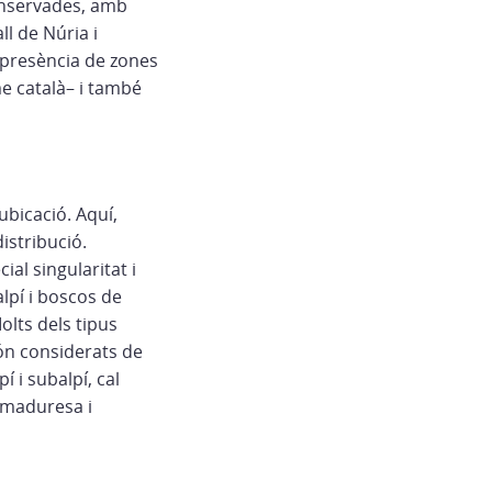
conservades, amb
ll de Núria i
 presència de zones
e català– i també
ubicació. Aquí,
istribució.
al singularitat i
alpí i boscos de
olts dels tipus
són considerats de
í i subalpí, cal
n maduresa i