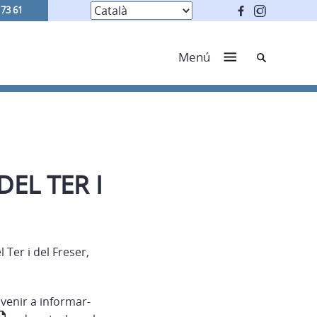
 73 61
Cerca
Menú
EL TER I
 Ter i del Freser,
 venir a informar-