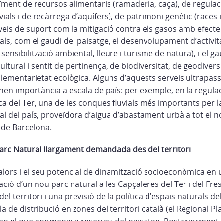
ïment de recursos alimentaris (ramaderia, caça), de regulac
vials i de recàrrega d’aqüífers), de patrimoni genètic (races i
veis de suport com la mitigació contra els gasos amb efecte d
rals, com el gaudi del paisatge, el desenvolupament d’activ
sensibilització ambiental, lleure i turisme de natura), i el gau
 cultural i sentit de pertinença, de biodiversitat, de geodiversi
lementarietat ecològica. Alguns d’aquests serveis ultrapass
enen importància a escala de país: per exemple, en la regula
ca del Ter, una de les conques fluvials més importants per 
ial del país, proveïdora d’aigua d’abastament urbà a tot el nor
 de Barcelona.
arc Natural llargament demandada des del territori
lors i el seu potencial de dinamització socioeconòmica en u
ció d’un nou parc natural a les Capçaleres del Ter i del Fre
l territori i una previsió de la política d’espais naturals de
l Pla de distribució en zones del territori català (el Regional P