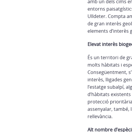
amb un dels cims em
entorns paisatgístics
Ulldeter. Compta am
de gran interès geo
elements d’interès g
Elevat interès bioge
És un territori de g
molts hàbitats i esp
Consegüentment, s’hi
interès, lligades gen
l’estatge subalpí, a
d’hàbitats existents
protecció prioritària
assenyalar, també, 
rellevància.
Alt nombre d’espècie