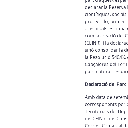
part d’aquest espai
declarar la Reserva 
científiques, socials
protegir-lo, primer 
a les quals es dóna 
com la creació del C
(CEINR), i la declara
sinó consolidar la d
la Resolució 540/IX,
Capçaleres del Ter i
parc natural l’espai 
Declaració del Parc 
Amb data de setembre
corresponents per pa
Territorials del De
del CEINR i del Con
Consell Comarcal del