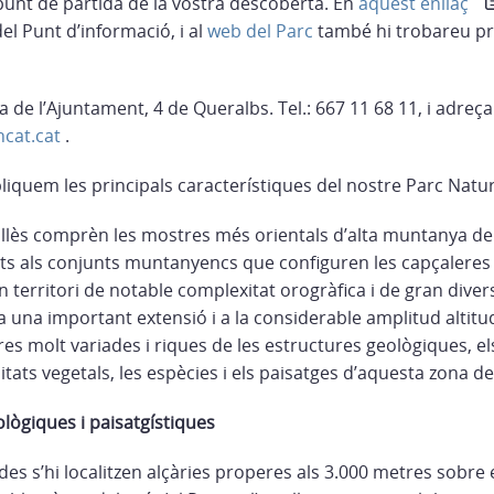
 punt de partida de la vostra descoberta. En
aquest enllaç
el Punt d’informació, i al
web del Parc
també hi trobareu pro
a de l’Ajuntament, 4 de Queralbs. Tel.: 667 11 68 11, i adreça
cat.cat
.
iquem les principals característiques del nostre Parc Natu
llès comprèn les mostres més orientals d’alta muntanya del 
ts als conjunts muntanyencs que configuren les capçaleres d
n territori de notable complexitat orogràfica i de gran divers
 a una important extensió i a la considerable amplitud altit
res molt variades i riques de les estructures geològiques, el
itats vegetals, les espècies i els paisatges d’aquesta zona de
lògiques i paisatgístiques
es s’hi localitzen alçàries properes als 3.000 metres sobre e