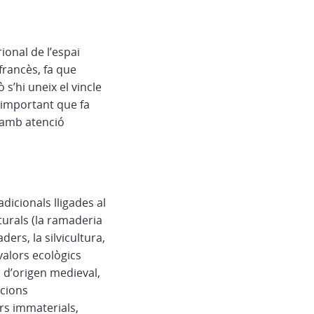
ional de l’espai
 francès, fa que
s’hi uneix el vincle
n important que fa
, amb atenció
adicionals lligades al
turals (la ramaderia
ers, la silvicultura,
 valors ecològics
 d’origen medieval,
acions
rs immaterials,