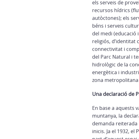
els serveis de prove
recursos hídrics (flu
autòctones); els ser
béns i serveis cultu
del medi (educació i 
religiós, d’identitat
connectivitat i comp
del Parc Natural i t
hidrològic de la con
energètica i industr
zona metropolitana
Una declaració de P
En base a aquests va
muntanya, la declara
demanda reiterada de
inicis. Ja el 1932, e