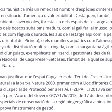
ia faunística n’és un reflex l’alt nombre d’espècies d’interè
 en situació d’amenaça o vulnerabilitat. Destaquen, també, 
ambients cavernícoles, forestals o dels espais de l’estatge alp
s dels boscos subalpins madurs, com el gall fer, el mussol pi
oles com l’àguila daurada, les aus de l’estatge alpí com la p
 oriental del Pirineu); o els mamífers aquàtics com l’almesq
nya de distribució molt restringida, com la sargantana àgil. 
ó d’ungulats, exemplificats en l’isard, i gestionats des de f
a Nacional de Caça Freser-Setcases, l’àmbit de la qual se s
c Natural.
an justificar que l’espai Capçaleres del Ter i del Freser s’in
atural i a la xarxa Natura 2000, primer com a Lloc d’Interès C
d’Especial de Protecció per a les Aus (ZEPA). El 2013 va se
ció per l’Acord del Govern GOV/176/2013, de 17 de desembre
specials de conservació de la regió biogeogràfica alpina, in
aprova l’instrument de gestió.