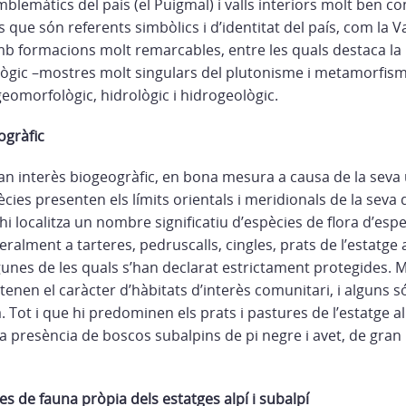
blemàtics del país (el Puigmal) i valls interiors molt ben 
 que són referents simbòlics i d’identitat del país, com la Va
b formacions molt remarcables, entre les quals destaca la
lògic –mostres molt singulars del plutonisme i metamorfism
eomorfològic, hidrològic i hidrogeològic.
ogràfic
ran interès biogeogràfic, en bona mesura a causa de la seva 
ècies presenten els límits orientals i meridionals de la seva d
 localitza un nombre significatiu d’espècies de flora d’especi
eralment a tarteres, pedruscalls, cingles, prats de l’estatge 
lgunes de les quals s’han declarat estrictament protegides. M
 tenen el caràcter d’hàbitats d’interès comunitari, i alguns 
. Tot i que hi predominen els prats i pastures de l’estatge alp
la presència de boscos subalpins de pi negre i avet, de gra
s de fauna pròpia dels estatges alpí i subalpí