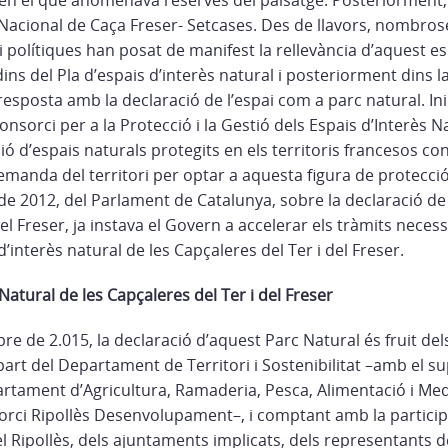
 en el que anomenava reserves del paisatge. Posteriorment, 
Nacional de Caça Freser- Setcases. Des de llavors, nombrose
 i polítiques han posat de manifest la rellevància d’aquest es
dins del Pla d’espais d’interès natural i posteriorment dins 
resposta amb la declaració de l’espai com a parc natural. Inici
onsorci per a la Protecció i la Gestió dels Espais d’Interès N
ció d’espais naturals protegits en els territoris francesos co
emanda del territori per optar a aquesta figura de protecció
 de 2012, del Parlament de Catalunya, sobre la declaració de
 el Freser, ja instava el Govern a accelerar els tràmits neces
d’interès natural de les Capçaleres del Ter i del Freser.
Natural de les Capçaleres del Ter i del Freser
 de 2.015, la declaració d’aquest Parc Natural és fruit dels
rt del Departament de Territori i Sostenibilitat –amb el su
partament d’Agricultura, Ramaderia, Pesca, Alimentació i Med
sorci Ripollès Desenvolupament–, i comptant amb la participa
 Ripollès, dels ajuntaments implicats, dels representants d