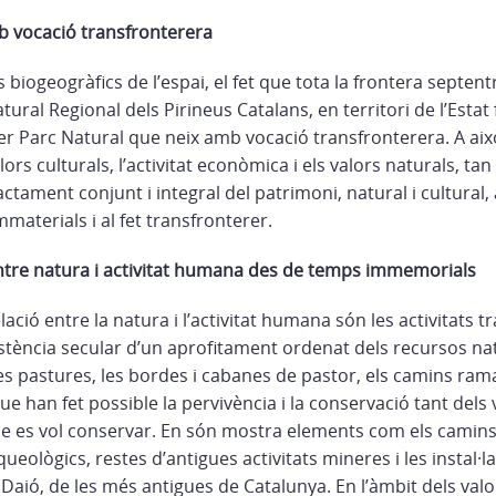
b vocació transfronterera
 biogeogràfics de l’espai, el fet que tota la frontera septentr
tural Regional dels Pirineus Catalans, en territori de l’Estat
er Parc Natural que neix amb vocació transfronterera. A això 
lors culturals, l’activitat econòmica i els valors naturals, ta
ctament conjunt i integral del patrimoni, natural i cultural
mmaterials i al fet transfronterer.
ntre natura i activitat humana des de temps immemorials
ció entre la natura i l’activitat humana són les activitats tr
xistència secular d’un aprofitament ordenat dels recursos na
les pastures, les bordes i cabanes de pastor, els camins ramad
que han fet possible la pervivència i la conservació tant dels
e es vol conservar. En són mostra elements com els camins
ueològics, restes d’antigues activitats mineres i les instal·l
Daió, de les més antigues de Catalunya. En l’àmbit dels valo