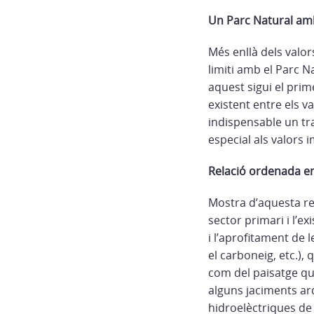
Un Parc Natural am
Més enllà dels valors
limiti amb el Parc Na
aquest sigui el prim
existent entre els va
indispensable un tra
especial als valors i
Relació ordenada e
Mostra d’aquesta rela
sector primari i l’e
i l’aprofitament de 
el carboneig, etc.), 
com del paisatge qu
alguns jaciments arq
hidroelèctriques de 