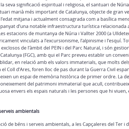
la seva significació espiritual i religiosa, el santuari de Núria
ntuari marià més important de Catalunya, objecte de gran ve
 l’edat mitjana i actualment consagrada com a basílica men
panyat d’una notable infraestructura turística relacionada 
 Les estacions de muntanya de Núria i Vallter 2000 (a Ulldet
ricament vinculats a l’excursionisme, l’alpinisme i l’esquí. T
xclosos de l’àmbit del PEIN i del Parc Natural, i són gestio
 Catalunya (FGC), amb qui el Parc preveu establir un conveni
lidar, en relació amb els valors immaterials, que molts del
el Coll d’Ares, foren lloc de pas durant la Guerra Civil espa
tueixen un espai de memòria històrica de primer ordre. La d
reconeixement del patrimoni immaterial que acull, contribuei
osa envers els espais naturals i les persones que hi viuen, 
 serveis ambientals
ió de béns i serveis ambientals, a les Capçaleres del Ter i