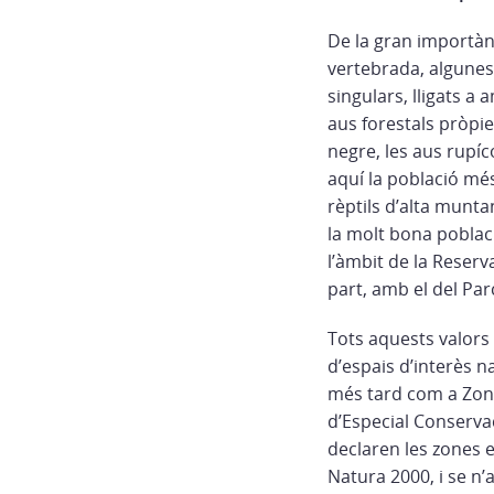
De la gran importànc
vertebrada, algunes
singulars, lligats a 
aus forestals pròpie
negre, les aus rupíc
aquí la població més
rèptils d’alta munta
la molt bona poblaci
l’àmbit de la Reserv
part, amb el del Par
Tots aquests valors v
d’espais d’interès n
més tard com a Zona 
d’Especial Conserva
declaren les zones e
Natura 2000, i se n’