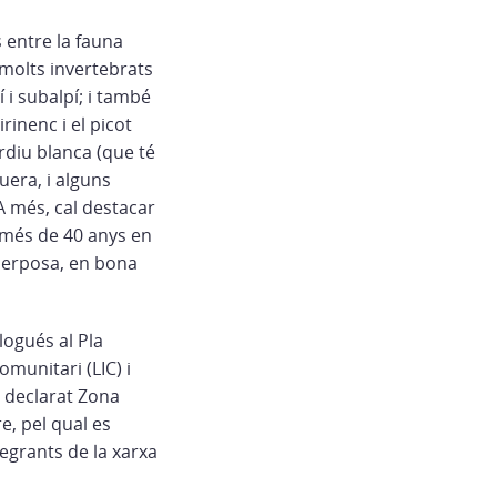
s entre la fauna
molts invertebrats
í i subalpí; i també
rinenc i el picot
erdiu blanca (que té
uera, i alguns
A més, cal destacar
a més de 40 anys en
uperposa, en bona
clogués al Pla
omunitari (LIC) i
r declarat Zona
, pel qual es
tegrants de la xarxa