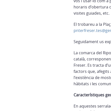
vos i usar-lo com a
horaris d’obertura d
visites guiades, etc.
El trobareu a la Plaç
pnterfreser.tes@gen
Seguidament us expl
La comarca del Ripo
català, corresponen
Freser. Es tracta d’u
factors que, afegits
l’existència de most
hàbitats i les comun
Característiques geo
En aquestes serralad