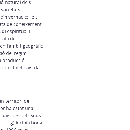
ió natural dels
 varietats
’hivernacle; i els
itats de coneixement
di espiritual i
tat i de
en l’àmbit geogràfic
ció del règim
la producció
d-est del país i la
n territori de
ser ha estat una
l país des dels seus
lanning) incloïa bona