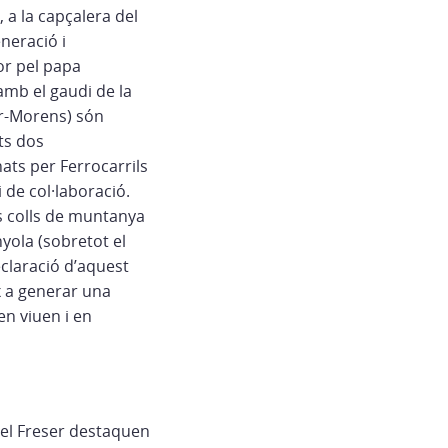
, a la capçalera del
neració i
or pel papa
amb el gaudi de la
er-Morens) són
ots dos
nats per Ferrocarrils
 de col·laboració.
s colls de muntanya
nyola (sobretot el
eclaració d’aquest
x a generar una
en viuen i en
 del Freser destaquen