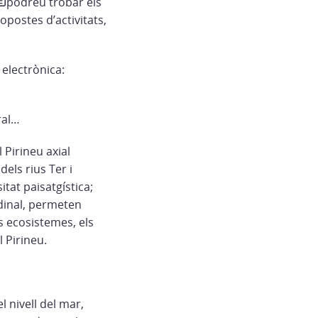
podreu trobar els
postes d’activitats,
 electrònica:
ral…
Pirineu axial
els rius Ter i
itat paisatgística;
udinal, permeten
s ecosistemes, els
l Pirineu.
l nivell del mar,