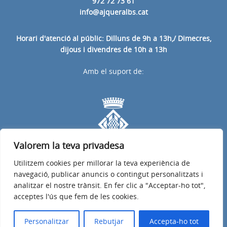
972 72 73 61
info@ajqueralbs.cat
Horari d'atenció al públic: Dilluns de 9h a 13h,/ Dimecres,
dijous i divendres de 10h a 13h
Amb el suport de:
Valorem la teva privadesa
Utilitzem cookies per millorar la teva experiència de
navegació, publicar anuncis o contingut personalitzats i
analitzar el nostre trànsit. En fer clic a "Acceptar-ho tot",
acceptes l'ús que fem de les cookies.
Avís legal
Política de privacitat
Accessibilitat
© 2026
Web oficial de l'Ajuntament de Queralbs
Personalitzar
Rebutjar
Accepta-ho tot