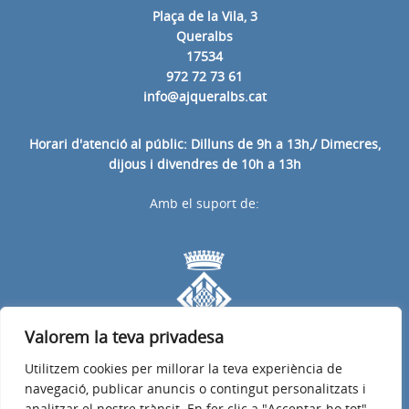
Plaça de la Vila, 3
Queralbs
17534
972 72 73 61
info@ajqueralbs.cat
Horari d'atenció al públic: Dilluns de 9h a 13h,/ Dimecres,
dijous i divendres de 10h a 13h
Amb el suport de:
Valorem la teva privadesa
Utilitzem cookies per millorar la teva experiència de
navegació, publicar anuncis o contingut personalitzats i
analitzar el nostre trànsit. En fer clic a "Acceptar-ho tot",