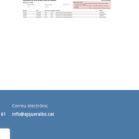
Correu electrònic
 61
info@ajqueralbs.cat