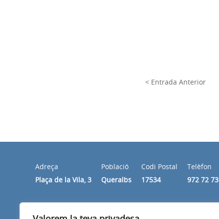
< Entrada Anterior
Adreça
Població
Codi Postal
Telèfon
Plaça de la Vila, 3
Queralbs
17534
972 72 73
Horari
Valorem la teva privadesa