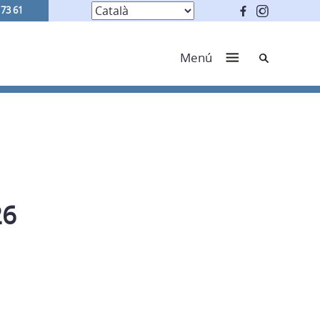
 73 61
Cerca
Menú
26